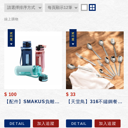
線上購物
$ 100
$ 33
【配件】SMAKUS負離子富士山水壺
【天堂鳥】316不鏽鋼餐具 湯匙 叉子 餐叉 餐匙 水果叉 沙拉叉 環保餐具 尖...
DETAIL
加入追蹤
DETAIL
加入追蹤