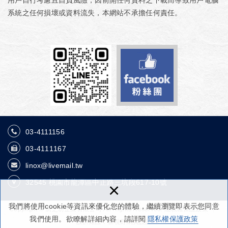
用戶自行考慮且自負風險，因前開任何資料之下載而導致用戶電腦
系統之任何損壞或資料流失，本網站不承擔任何責任。
03-4111156
03-4111167
linox@livemail.tw
32545
桃園市龍潭區中正路三坑段617-10號
×
我們將使用cookie等資訊來優化您的體驗，繼續瀏覽即表示您同意
Copyright © 廚之坊企業有限公司 All Rights Reserved.
隱私權保護政策
我們使用。欲瞭解詳細內容，請詳閱
隱私權保護政策
設計維護：新視野網頁設計