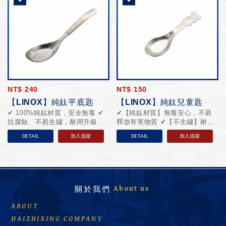
NT$
240
NT$
150
【LINOX】純鈦平底匙
【LINOX】純鈦兒童匙
✔ 100%純鈦材質，安全無毒 ✔
✔【純鈦材質】無毒安心，不易
抗腐蝕、不易生鏽，耐用升級 ✔
釋放有害物質 ✔【不生鏽】耐腐
輕量設計，外出攜帶無負擔 ✔ 平
蝕，長期使用也安心 ✔【超輕
DETAIL
加入追蹤
DETAIL
加入追蹤
底設計，舀取更方便 ✔ 耐高溫使
量】孩子自己拿也不費力 ✔【可
用，安心接觸熱食
愛小熊造型】提升孩子吃飯興趣
✔【好握設計】幫助學習自主...
關
於
我
們
About us
ABOUT
HAIZHIXING COMPANY