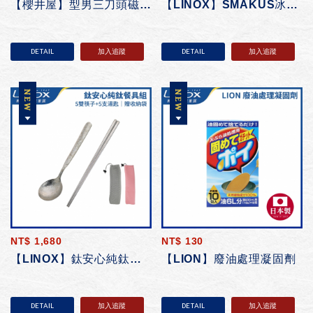
【櫻井屋】型男三刀頭磁吸刮鬍刀
【LINOX】SMAKUS冰棍杯
DETAIL
加入追蹤
DETAIL
加入追蹤
NT$
1,680
NT$
130
【LINOX】鈦安心純鈦餐具組
【LION】廢油處理凝固劑
DETAIL
加入追蹤
DETAIL
加入追蹤