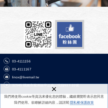
03-4111156
03-4111167
linox@livemail.tw
32545
桃園市龍潭區中正路三坑段617-10號
×
我們將使用cookie等資訊來優化您的體驗，繼續瀏覽即表示您同意
Copyright © 廚之坊企業有限公司 All Rights Reserved.
隱私權保護政策
我們使用。欲瞭解詳細內容，請詳閱
隱私權保護政策
設計維護：
新視野網頁設計