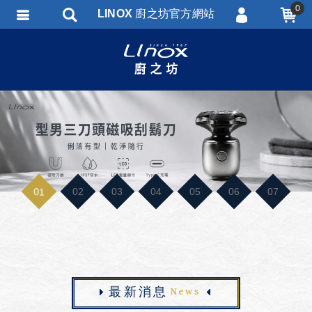
0
LINOX 廚之坊官方網站
會員登入
會員註冊
忘記密碼
訂單查詢
匯款通知
01
02
03
04
05
06
07
最
新
消
息
News