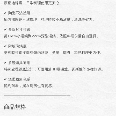
原產地韓國，日常料理使用更安心。
✔
陶瓷不沾塗層
鍋內採陶瓷不沾處理，料理時較不易沾黏，清洗更省力。
✔
多款尺寸可選
從16cm小湯鍋到22cm深型湯鍋，依照料理份量自由選擇。
✔
附玻璃鍋蓋
烹煮時可直接觀察鍋內狀態，煮湯、燜煮、加熱料理更方便。
✔
多種爐具適用
特殊處理鍋底設計，可適用於 IH電磁爐、瓦斯爐等多種熱源。
✔
溫柔粉彩色系
簡約耐看，擺在廚房也有質感。
━━━━━━━━━━━━━━━━━━
商品規格