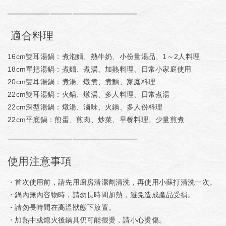
━━━━━━━━━━━━━━━━━━
適合料理
16cm雙耳湯鍋：煮泡麵、熱牛奶、小份量湯品、1～2人料理
18cm單把湯鍋：煮麵、煮湯、加熱料理、日常小家庭使用
20cm雙耳湯鍋：煮湯、燉煮、煮麵、家庭料理
22cm雙耳湯鍋：火鍋、燉湯、多人料理、日常煮湯
22cm深型湯鍋：燉湯、滷味、火鍋、多人份料理
22cm平底鍋：煎蛋、煎肉、炒菜、早餐料理、少量煎煮
━━━━━━━━━━━━━━━━━━
使用注意事項
・首次使用前，請先用廚房清潔劑清洗，再使用小蘇打清洗一次。
・鍋內無內容物時，請勿長時間加熱，避免造成產品受損。
・請勿長時間在高溫狀態下放置。
・加熱中或熄火後鍋具仍可能很燙，請小心燙傷。