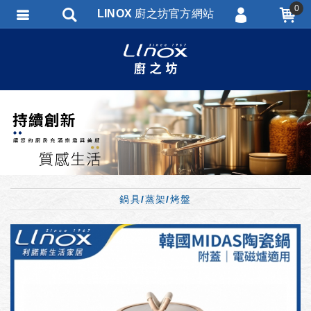
0
LINOX 廚之坊官方網站
會員登入
會員註冊
忘記密碼
訂單查詢
匯款通知
鍋具/蒸架/烤盤