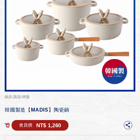
鍋具/蒸架/烤盤
韓國製造【MADIS】陶瓷鍋
NT$ 1,260
會員價