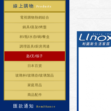
線上購物
Products
電視購物熱銷組合
鍋具/蒸架/烤盤
杯/瓶/水壺/碗/餐盒
調理器具/廚房周邊
匙/叉/筷子
日本百貨
玻璃杯/玻璃壺/玻璃製品
家庭用品
商品配件
匯款通知
Remittance