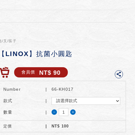
匙/叉/筷子
【LINOX】抗菌小圓匙
NT$ 90
會員價
Number
66-KH017
款式
－
＋
數量
定價
NT$
100