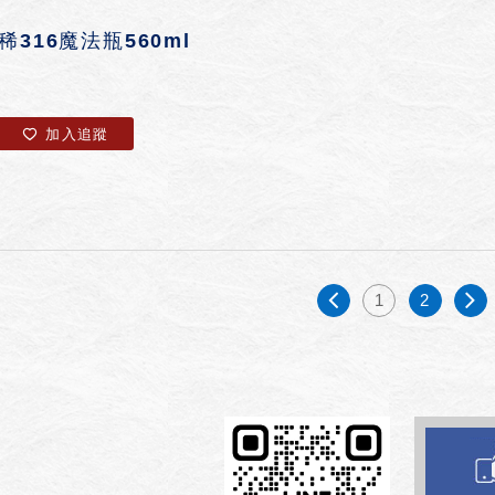
稀316魔法瓶560ml
加入追蹤
1
2