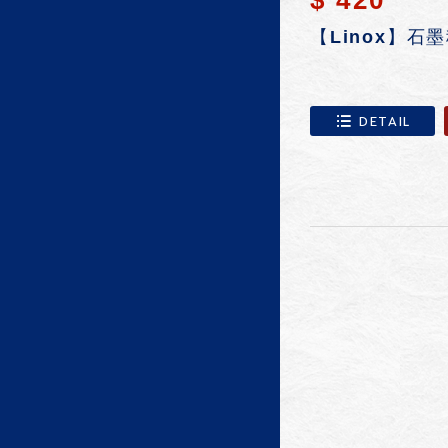
【Linox】石墨
DETAIL