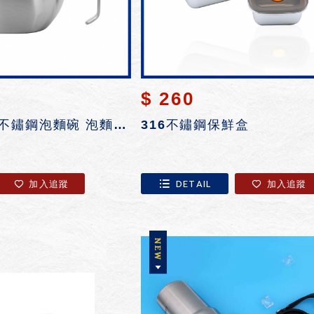
$ 260
【天堂鳥】304不鏽鋼泡麵碗 泡麵碗 大容量泡麵碗 附蓋碗 隔熱湯碗 野餐 露營...
316不鏽鋼保鮮盒
加入追蹤
DETAIL
加入追蹤