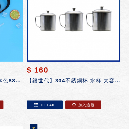
$ 160
【LINOX】手提霸王杯-ST本色880ml
【銀世代】304不銹鋼杯 水杯 大容量水杯 咖啡杯 拿鐵杯 飲料杯 牛奶杯 早餐...
DETAIL
加入追蹤