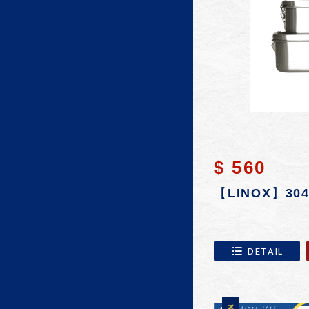
$ 560
【LINOX】3
DETAIL