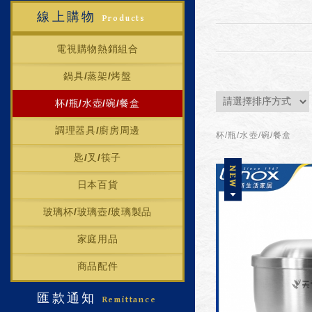
線上購物
Products
電視購物熱銷組合
鍋具/蒸架/烤盤
杯/瓶/水壺/碗/餐盒
調理器具/廚房周邊
杯/瓶/水壺/碗/餐盒
匙/叉/筷子
日本百貨
玻璃杯/玻璃壺/玻璃製品
家庭用品
商品配件
匯款通知
Remittance