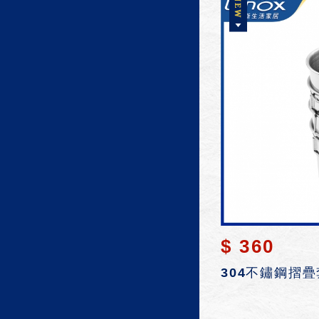
$ 360
304不鏽鋼摺疊