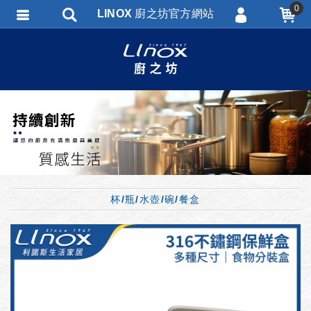
0
LINOX 廚之坊官方網站
會員登入
會員註冊
忘記密碼
訂單查詢
匯款通知
杯/瓶/水壺/碗/餐盒