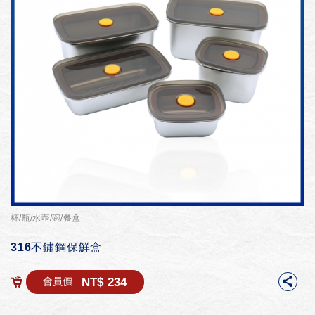
杯/瓶/水壺/碗/餐盒
316不鏽鋼保鮮盒
NT$ 234
會員價