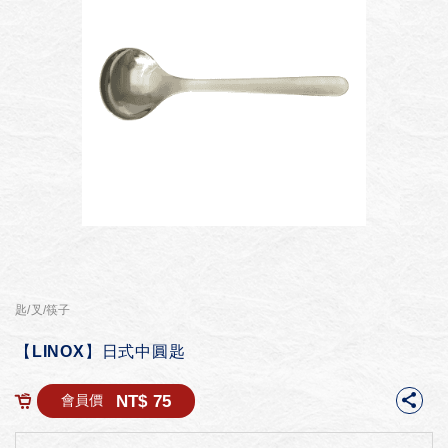
匙/叉/筷子
【LINOX】日式中圓匙
NT$ 75
會員價