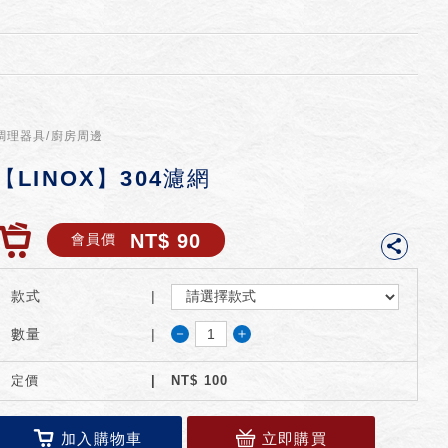
調理器具/廚房周邊
【LINOX】304濾網
NT$ 90
會員價
款式
－
＋
數量
定價
NT$
100
加入購物車
立即購買