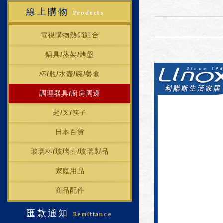
線上購物
Products
電視購物熱銷組合
鍋具/蒸架/烤盤
杯/瓶/水壺/碗/餐盒
調理器具/廚房周邊
匙/叉/筷子
日本百貨
玻璃杯/玻璃壺/玻璃製品
家庭用品
商品配件
匯款通知
Remittance