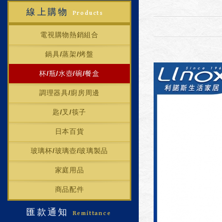
線上購物
Products
電視購物熱銷組合
鍋具/蒸架/烤盤
杯/瓶/水壺/碗/餐盒
調理器具/廚房周邊
匙/叉/筷子
日本百貨
玻璃杯/玻璃壺/玻璃製品
家庭用品
商品配件
匯款通知
Remittance