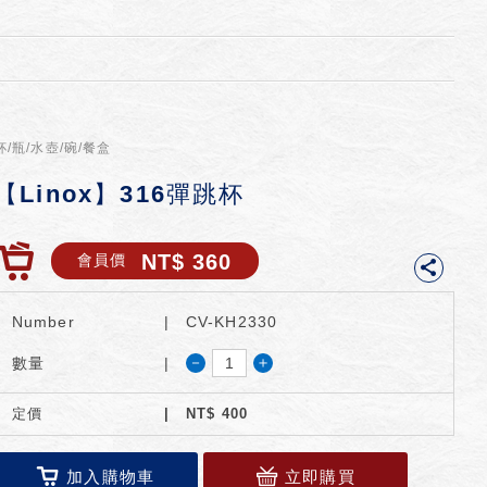
杯/瓶/水壺/碗/餐盒
【Linox】316彈跳杯
NT$ 360
會員價
Number
CV-KH2330
－
＋
數量
定價
NT$
400
加入購物車
立即購買