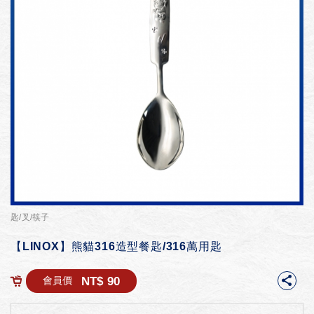
匙/叉/筷子
【LINOX】熊貓316造型餐匙/316萬用匙
NT$ 90
會員價