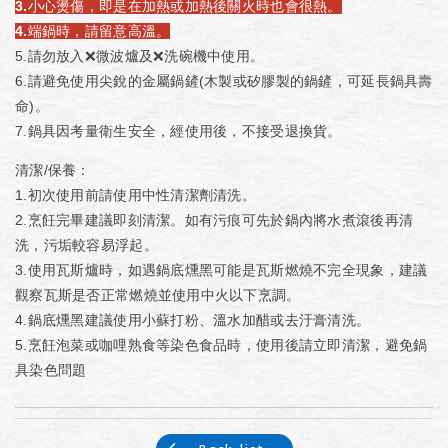
3.小心燙傷，即是在加熱或加熱後關火時也會很熱。
4.端鍋時，請留意高溫。
5.請勿放入❌微波爐及❌洗碗機中使用。
6.請避免使用尖銳的金屬鍋鏟(木製或矽膠製的鍋鏟，可延長鍋具壽
命)。
7.鍋具因考量衛生安全，經使用後，不接受退換貨。
清潔/保養：
1.初次使用前請使用中性清潔劑清洗。
2.烹飪完畢建議即刻清潔。如有污痕可先於鍋內將水煮滾後再清
洗，污垢較容易浮起。
3.使用瓦斯爐時，如遇鍋底燻黑可能是瓦斯燃燒不完全現象，建議
觀察瓦斯是否正常燃燒並使用中火以下烹調。
4.鍋底燻黑建議使用小蘇打粉、溫水加醋或去汙膏清洗。
5.烹飪泡菜或咖哩熟食等染色食品時，使用後請立即清潔，避免鍋
具染色問題