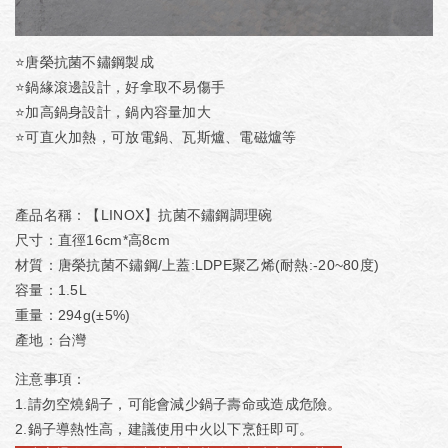
⭐唐榮抗菌不鏽鋼製成
⭐鍋緣滾邊設計，好拿取不易傷手
⭐加高鍋身設計，鍋內容量加大
⭐可直火加熱，可放電鍋、瓦斯爐、電磁爐等
產品名稱：【LINOX】抗菌不鏽鋼調理碗
尺寸：直徑16cm*高8cm
材質：唐榮抗菌不鏽鋼/上蓋:LDPE聚乙烯(耐熱:-20~80度)
容量：1.5L
重量：294g(±5%)
產地：台灣
注意事項：
1.請勿空燒鍋子，可能會減少鍋子壽命或造成危險。
2.鍋子導熱性高，建議使用中火以下烹飪即可。