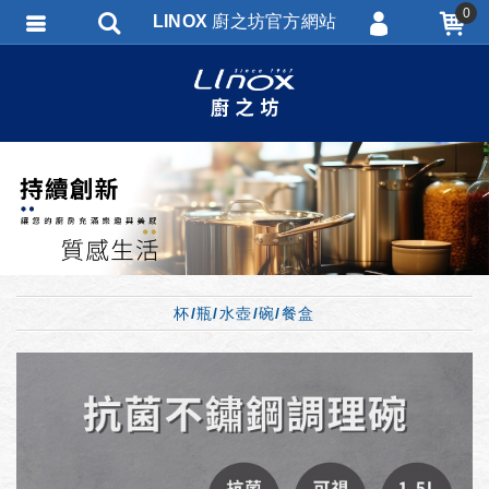
0
LINOX 廚之坊官方網站
會員登入
會員註冊
忘記密碼
訂單查詢
匯款通知
杯/瓶/水壺/碗/餐盒