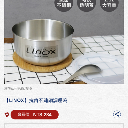
杯/瓶/水壺/碗/餐盒
【LINOX】抗菌不鏽鋼調理碗
NT$ 234
會員價