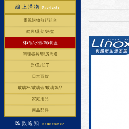
線上購物
Products
電視購物熱銷組合
鍋具/蒸架/烤盤
杯/瓶/水壺/碗/餐盒
調理器具/廚房周邊
匙/叉/筷子
日本百貨
玻璃杯/玻璃壺/玻璃製品
家庭用品
商品配件
匯款通知
Remittance