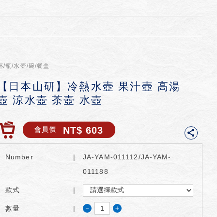
杯/瓶/水壺/碗/餐盒
【日本山研】冷熱水壺 果汁壺 高湯
壺 涼水壺 茶壺 水壺
NT$ 603
會員價
Number
JA-YAM-011112/JA-YAM-
011188
款式
－
＋
數量